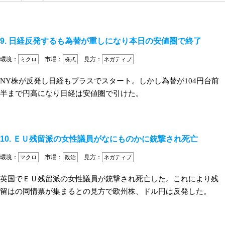
9. 日経反発するも為替が重しになり本日の安値圏で終了
環境：
市場：
見方：
ミクロ
株式
ネガティブ
NY株が反発し日経もプラスでスタート。しかし為替が104円台前
半まで円高になり日経は安値圏で引けた。
10. ＥＵ残留派の女性議員がなにものかに銃撃され死亡
環境：
市場：
見方：
マクロ
政治
ネガティブ
英国でＥＵ残留派の女性議員が銃撃され死亡した。これにより残
留はの同情票が集まるとの見方で欧州株、ドル円は反発した。