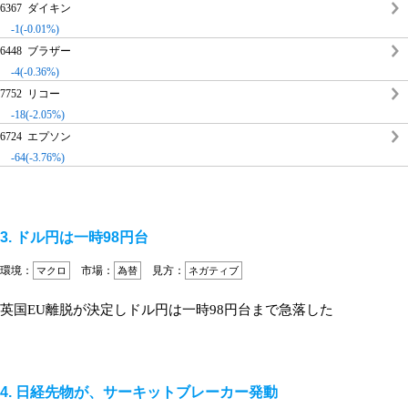
6367 ダイキン
-1(-0.01%)
6448 ブラザー
-4(-0.36%)
7752 リコー
-18(-2.05%)
6724 エプソン
-64(-3.76%)
3. ドル円は一時98円台
環境：
市場：
見方：
マクロ
為替
ネガティブ
英国EU離脱が決定しドル円は一時98円台まで急落した
4. 日経先物が、サーキットブレーカー発動