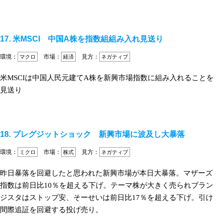
17. 米MSCI 中国A株を指数組組み入れ見送り
環境：
市場：
見方：
マクロ
経済
ネガティブ
米MSCIは中国人民元建てA株を新興市場指数に組み入れることを
見送り
18. ブレグジットショック 新興市場に波及し大暴落
環境：
市場：
見方：
ミクロ
株式
ネガティブ
昨日暴落を回避したと思われた新興市場が本日大暴落。マザーズ
指数は前日比10％を超える下げ。テーマ株が大きく売られブラン
ジスタはストップ安、そーせいは前日比17％を超える下げ。引け
間際追証を回避する投げ売り。