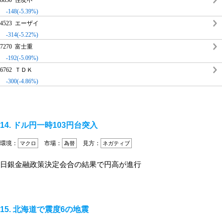
8830 住友不
-148(-5.39%)
4523 エーザイ
-314(-5.22%)
7270 富士重
-192(-5.09%)
6762 ＴＤＫ
-300(-4.86%)
14. ドル円一時103円台突入
環境：
市場：
見方：
マクロ
為替
ネガティブ
日銀金融政策決定会合の結果で円高が進行
15. 北海道で震度6の地震