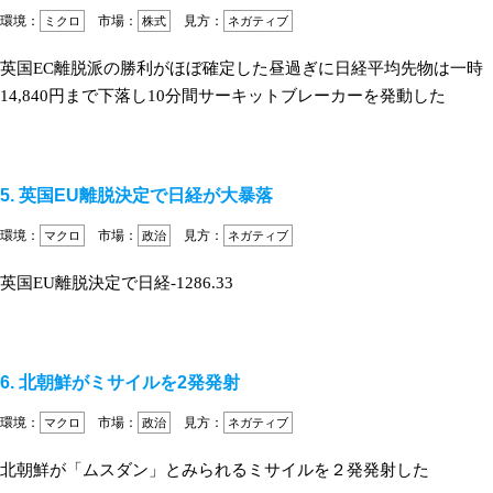
環境：
市場：
見方：
ミクロ
株式
ネガティブ
英国EC離脱派の勝利がほぼ確定した昼過ぎに日経平均先物は一時
14,840円まで下落し10分間サーキットブレーカーを発動した
5. 英国EU離脱決定で日経が大暴落
環境：
市場：
見方：
マクロ
政治
ネガティブ
英国EU離脱決定で日経-1286.33
6. 北朝鮮がミサイルを2発発射
環境：
市場：
見方：
マクロ
政治
ネガティブ
北朝鮮が「ムスダン」とみられるミサイルを２発発射した