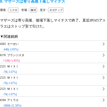
8. マザーズは寄り高後下落しマイナス
環境：
市場：
見方：
ミクロ
株式
ネガティブ
マザーズは寄り高後、後場下落しマイナスで終了。直近IPOのアト
ラエはストップ安で引けた。
▼関連銘柄
4565 そーせい
-440(-2.85%)
6176 ブランジスタ
+120(+1.95%)
2121 ＭＩＸＩ
-70(-1.67%)
2121 ＭＩＸＩ
-70(-1.67%)
2121 ＭＩＸＩ
-70(-1.67%)
6194 アトラエ
-3000(-21.58%)