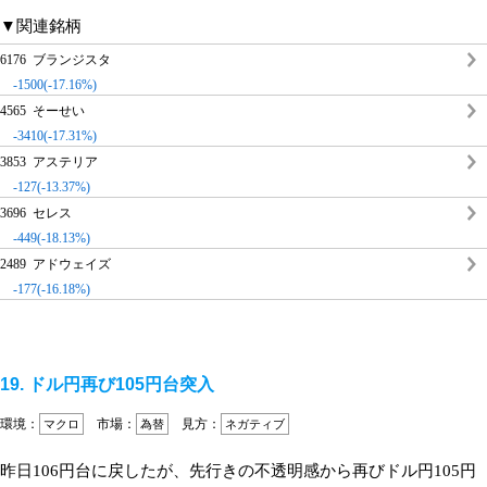
▼関連銘柄
6176 ブランジスタ
-1500(-17.16%)
4565 そーせい
-3410(-17.31%)
3853 アステリア
-127(-13.37%)
3696 セレス
-449(-18.13%)
2489 アドウェイズ
-177(-16.18%)
19. ドル円再び105円台突入
環境：
市場：
見方：
マクロ
為替
ネガティブ
昨日106円台に戻したが、先行きの不透明感から再びドル円105円