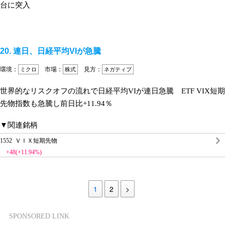
台に突入
20. 連日、日経平均VIが急騰
環境：
市場：
見方：
ミクロ
株式
ネガティブ
世界的なリスクオフの流れで日経平均VIが連日急騰 ETF VIX短期
先物指数も急騰し前日比+11.94％
▼関連銘柄
1552 ＶＩＸ短期先物
+48(+11.94%)
1
2
>
SPONSORED LINK