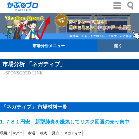
市場分析メニュー
開く
市場分析 「ネガティブ」
SPONSORED LINK
「ネガティブ」 市場材料一覧
1. ７８１円安 新型肺炎を嫌気してリスク回避の売り集中
環境：
市場：
見方：
マクロ
株式
ネガティブ