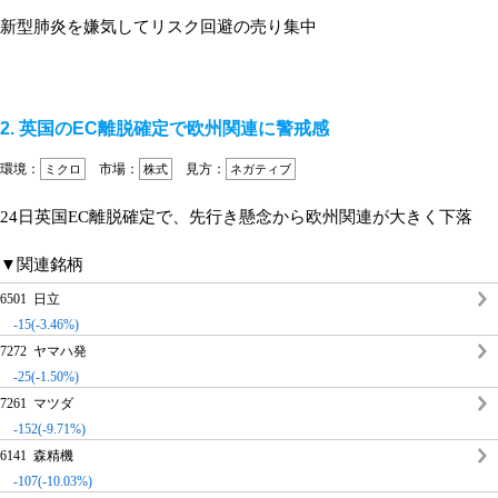
新型肺炎を嫌気してリスク回避の売り集中
2. 英国のEC離脱確定で欧州関連に警戒感
環境：
市場：
見方：
ミクロ
株式
ネガティブ
24日英国EC離脱確定で、先行き懸念から欧州関連が大きく下落
▼関連銘柄
6501 日立
-15(-3.46%)
7272 ヤマハ発
-25(-1.50%)
7261 マツダ
-152(-9.71%)
6141 森精機
-107(-10.03%)