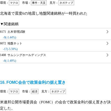
環境：
市場：
見方：
マクロ
事件・天災
ネガティブ
北海道で震度6の地震し地盤関連銘柄が一時買われた
▼関連銘柄
6171 土木管理試験
-9(-1.44%)
6072 地盤ネット
-17(-5.59%)
1408 サムシングホールディングス
-6(-1.49%)
16. FOMC会合で政策金利の据え置き
環境：
市場：
見方：
マクロ
経済
ネガティブ
米連邦公開市場委員会（FOMC）の会合で政策金利の据え置きが決
定した。